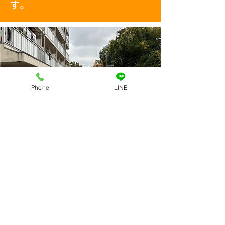
す。
Phone
LINE
株式会社敬豊リサイクル
●古物商 大阪府公安委員会
第62212Ｒ047529
●一般廃棄物収集運搬業（提携）